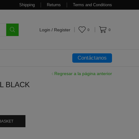
Shipping
Returns
Terms and Conditions
Login / Register
0
0
Contáctanos
Regresar a la página anterior
L BLACK
BASKET