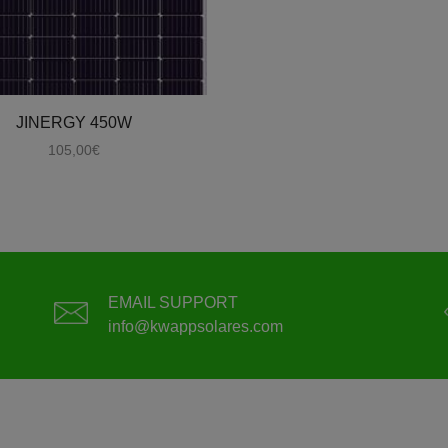
JINERGY 450W
105,00
€
EMAIL SUPPORT
info@kwappsolares.com