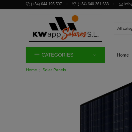
(+34) 644 195 507
(+34) 640 361 633
inf
CATEGORIES
Home
Home
Solar Panels