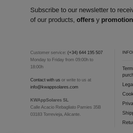
Subscribe to our newsletter to receiv
of our products,
offers
y
promotio
Customer service:
(+34) 644 195 507
INFO
Monday to Friday from 09:00h to
18:00h
Term
purc
Contact with us
or write to us at
Lega
info@kwappsolares.com
Cook
KWAppSolares SL
Priva
Calle Acacio Rebagliato Pamies 35B
Ship
03183 Torrevieja, Alicante.
Retu