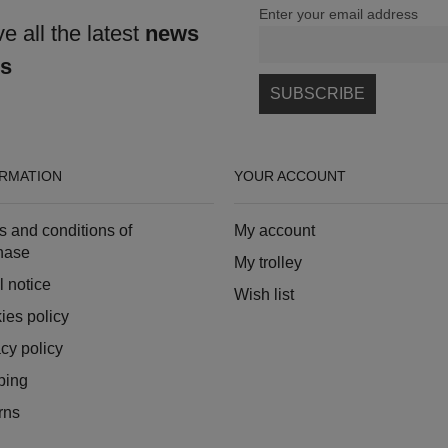
Enter your email address
e all the latest
news
ns
RMATION
YOUR ACCOUNT
s and conditions of
My account
hase
My trolley
l notice
Wish list
ies policy
cy policy
ping
rns