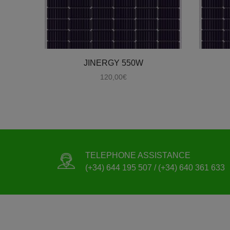
JINERGY 550W
120,00
€
TELEPHONE ASSISTANCE
(+34) 644 195 507 / (+34) 640 361 633