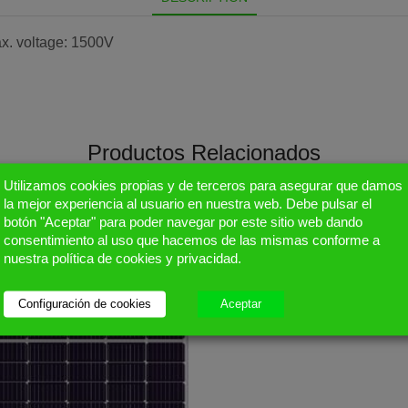
ax. voltage: 1500V
Productos Relacionados
Utilizamos cookies propias y de terceros para asegurar que damos
la mejor experiencia al usuario en nuestra web. Debe pulsar el
botón "Aceptar" para poder navegar por este sitio web dando
consentimiento al uso que hacemos de las mismas conforme a
nuestra política de cookies y privacidad.
Configuración de cookies
Aceptar