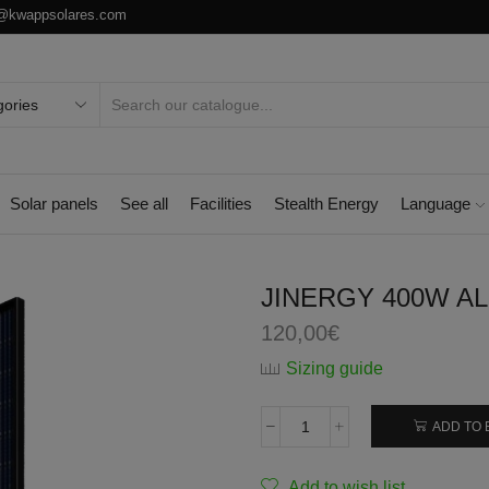
o@kwappsolares.com
Solar panels
See all
Facilities
Stealth Energy
Language
JINERGY 400W AL
120,00
€
Sizing guide
ADD TO 
Add to wish list