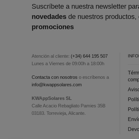
Suscríbete a nuestra newsletter para
novedades
de nuestros productos,
promociones
Atención al cliente:
(+34) 644 195 507
INF
Lunes a Viernes de 09:00h a 18:00h
Térm
Contacta con nosotros
o escríbenos a
comp
info@kwappsolares.com
Aviso
KWAppSolares SL
Polít
Calle Acacio Rebagliato Pamies 35B
Polít
03183. Torrevieja, Alicante.
Enví
Devo