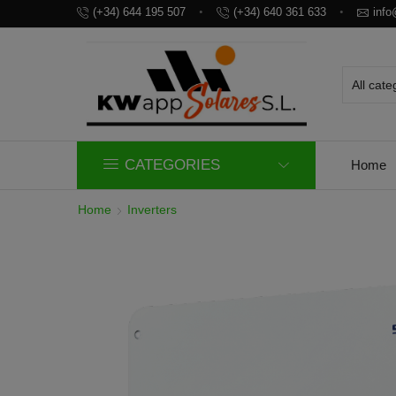
(+34) 644 195 507
(+34) 640 361 633
inf
CATEGORIES
Home
Home
Inverters