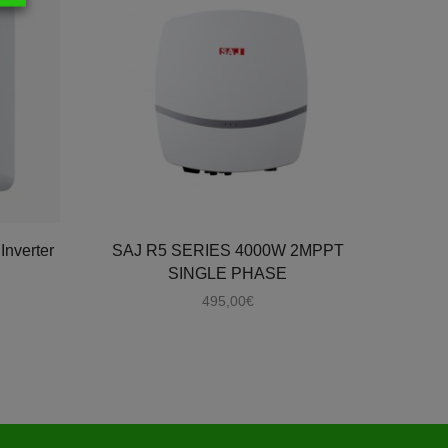
Inverter
SAJ R5 SERIES 4000W 2MPPT
S
SINGLE PHASE
495,00
€