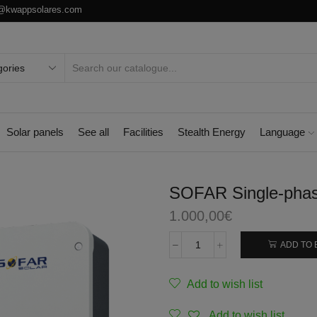
o@kwappsolares.com
Solar panels
See all
Facilities
Stealth Energy
Language
SOFAR Single-phase
1.000,00
€
ADD TO 
Add to wish list
Add to wish list