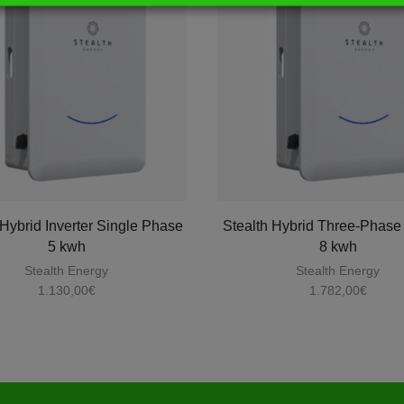
 Hybrid Inverter Single Phase
Stealth Hybrid Three-Phase 
5 kwh
8 kwh
Stealth Energy
Stealth Energy
1.130,00
€
1.782,00
€