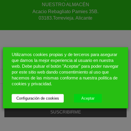
NUESTRO ALMACÉN
Acacio Rebagliato Pamies 35B.
03183.Torrevieja. Alicante
Suscríbete a nuestra newsletter para
Utilizamos cookies propias y de terceros para asegurar
recibir todas las
novedades
de nuestros
que damos la mejor experiencia al usuario en nuestra
web. Debe pulsar el botón "Aceptar" para poder navegar
productos,
ofertas
y
promociones
por este sitio web dando consentimiento al uso que
hacemos de las mismas conforme a nuestra política de
cookies y privacidad.
Introduce tu correo electrónico
Configuración de cookies
Aceptar